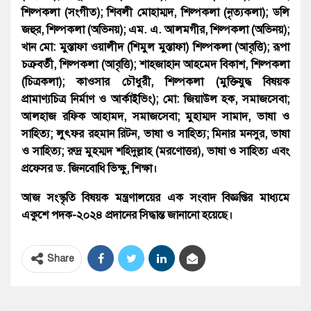
শিল্পকলা (সংগীত); শিবলী মোহাম্মদ, শিল্পকলা (নৃত্যকলা); ডলি
জহুর, শিল্পকলা (অভিনয়); এম. এ. আলমগীর, শিল্পকলা (অভিনয়);
খান মো: মুস্তাফা ওয়ালীদ (শিমুল মুস্তাফা) শিল্পকলা (আবৃত্তি); রূপা
চক্রবর্তী, শিল্পকলা (আবৃত্তি); শাহজাহান আহমেদ বিকাশ, শিল্পকলা
(চিত্রকলা); কাওসার চৌধুরী, শিল্পকলা (মুক্তিযুদ্ধ বিষয়ক
প্রামাণ্যচিত্র নির্মাণ ও আর্কাইভিং); মো: জিয়াউল হক, সমাজসেবা;
আলহাজ রফিক আহামদ, সমাজসেবা; মুহাম্মদ সামাদ, ভাষা ও
সাহিত্য; লুৎফর রহমান রিটন, ভাষা ও সাহিত্য; মিনার মনসুর, ভাষা
ও সাহিত্য; রুদ্র মুহম্মদ শহিদুল্লাহ (মরণোত্তর), ভাষা ও সাহিত্য এবং
প্রফেসর ড. জিনবোধি ভিক্ষু, শিক্ষা।
আজ সংস্কৃতি বিষয়ক মন্ত্রণালয়ের এক সংবাদ বিজ্ঞপ্তির মাধ্যমে
একুশে পদক-২০২৪ প্রদানের সিদ্ধান্ত জানানো হয়েছে।
Share