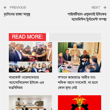
PREVIOUS
NEXT
বৃটেনের রাজা অসুস্থ
পাইলটিয়ান এলুমনাই ইউকের
ব্যাডমিন্টন টুর্নামেন্ট সম্পন্ন
READ MORE:
বারকোট ওয়েলফেয়ার
লন্ডনে জামায়াত আমীর ডাঃ
অ্যাসোসিয়েশন ইউকে-এর
শফিক আগে গণভোট, না হলে
মতবিনিময়
কোন মূল্য নেই