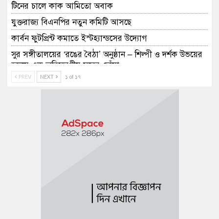
টিনের চালে কাক আমিতো অবাক
যুক্তরাজ্য বিএনপির নতুন কমিটি আসছে
কার্বন ফুটপ্রিন্ট কমাতে ইস্টহ্যান্ডসের উদ্যোগ
​সুর সঙ্গীতালয়ের ‘রঙের বৈঠা’ অনুষ্ঠান – শিল্পী ও দর্শক উভয়ের
হৃদয়ে এক অবিস্মরণীয় সুরের ছোঁয়া
PREV
NEXT
১ of ১৭
ম্যানচেস্টার শাহজালাল মসজিদের নির্বাচনে আনসার উদ্দিন
পরিষদের জয়
এনটিভি ইউরোপের সফল সিইও সাবরিনা হোসাইন যুক্তরাষ্ট্র
সফরে