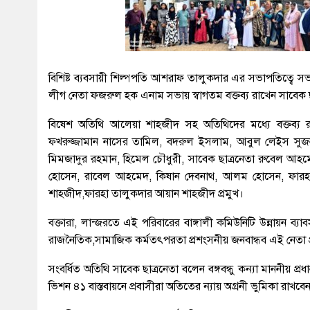
বিশিষ্ট ব্যবসায়ী শিল্পপতি আশরাফ তালুকদার এর সভাপতিত্ব
লীগ নেতা ফজরুল হক এনাম সভায় স্বাগতম বক্তব্য রাখেন সাবেক 
বিষেশ অতিথি আলেয়া শাহজীদ সহ অতিথিদের মধ্যে বক্তব্য র
ফখরুজ্জামান নাসের তামিল, বদরুল ইসলাম, আবুল লেইস সুজন
মিমজাদুর রহমান, হিমেল চৌধুরী, সাবেক ছাত্রনেতা রুবেল আ
হোসেন, রাবেল আহমেদ, কিষান দেবনাথ, আলম হোসেন, ফারহ
শাহজীদ,ফারহা তালুকদার আয়ান শাহজীদ প্রমুখ।
বক্তারা, লান্জরতে এই পরিবারের বাঙ্গালী কমিউনিটি উন্নায়ন ব্যা
রাজনৈতিক,সামাজিক কর্মতৎপরতা প্রশংসনীয় জনবান্ধব এই নেতা প
সংবর্ধিত অতিথি সাবেক ছাত্রনেতা বলেন বঙ্গবন্ধু কন্যা মাননীয় প্র
ভিশন ৪১ বাস্তবায়নে প্রবাসীরা অতিতের ন্যায় অগ্রনী ভুমিকা রাখবে