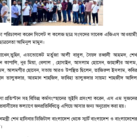
ে সভা পরিচালনা করেন সিলেট ল কলেজ ছাত্র সংসদের সাবেক এজিএস আওয়ামী
ছাত্রনেতা আমিনুল মামুন।
াখেন,তুহিন, এডভোকেট মর্তুজা আলী বাবুল, সৈয়দ রব্বানী আহমদ, শেখ
 কাপালি, নুর মিয়া, বেলাল , হোসাইন, আসলাম হোসেন, জাহাঙ্গীর আলম,
হমেদ, আলমগীর হোসেন, সভায় আরও উপস্থিত ছিলেন, তাজিরুল ইসলাম, কবির
ান তালুকদার, আরমান শাহজিদ, ফাবিহা তালুকদার সায়মা শাহজীদ আদিল
বসা প্রতিস্টান সহ বিভিন্ন কর্মসংস্হানের ভূইসি প্রসংশা করেন, এস এম সুজনের
্রবাসীদের কল্যাণে জনপ্রতিনিধিত্বে এগিয়ে আসার জন্য অনুরোধ করা হয়।
ধানমন্ত্রী শেখ হাসিনার ডিজিটাল বাংলাদেশ থেকে স্মার্ট বাংলাদেশ ও বাংলাদেশের
ন।