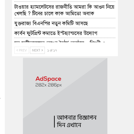
টাওয়ার হ্যামলেটসের রাজনীতি আমরা কি আগুন নিয়ে
খেলছি ? টিনের চালে কাক আমিতো অবাক
যুক্তরাজ্য বিএনপির নতুন কমিটি আসছে
কার্বন ফুটপ্রিন্ট কমাতে ইস্টহ্যান্ডসের উদ্যোগ
​সুর সঙ্গীতালয়ের ‘রঙের বৈঠা’ অনুষ্ঠান – শিল্পী ও
দর্শক উভয়ের হৃদয়ে এক অবিস্মরণীয় সুরের ছোঁয়া
PREV
NEXT
১ of ১৭
ম্যানচেস্টার শাহজালাল মসজিদের নির্বাচনে আনসার
উদ্দিন পরিষদের জয়
এনটিভি ইউরোপের সফল সিইও সাবরিনা হোসাইন
যুক্তরাষ্ট্র সফরে